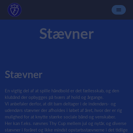
Stævner
Stævner
En vigtig del af at spille håndbold er det fællesskab, og den
klubånd der opbygges på tværs af hold og årgange.
Vi anbefaler derfor, at dit barn deltager i de indendørs- og
udendørs stævner der afholdes i løbet af året, hvor der er rig
mulighed for at knytte stærke sociale bånd og venskaber.
Her kan f.eks. nævnes Thy Cup mellem jul og nytår, og diverse
stævner i foråret og ikke mindst opstartsstævnerne i det tidlige