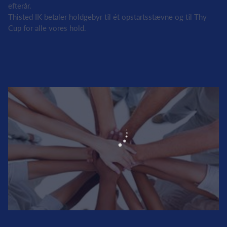
efterår.
Thisted IK betaler holdgebyr til ét opstartsstævne og til Thy
Cup for alle vores hold.