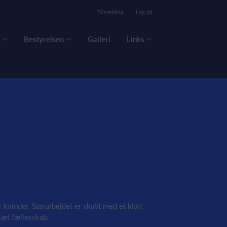
Tilmelding
Log på
Bestyrelsen
Galleri
Links
vinder. Samarbejdet er skabt med et klart
tæt fællesskab.