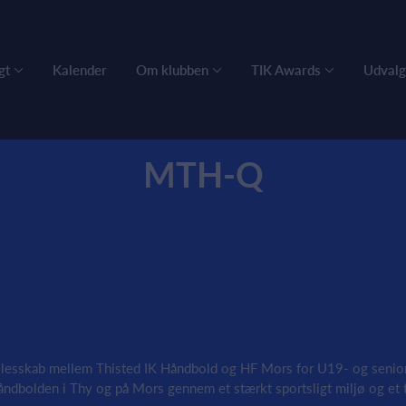
gt
Kalender
Om klubben
TIK Awards
Udvalg
MTH-Q
lesskab mellem Thisted IK Håndbold og HF Mors for U19- og senior k
åndbolden i Thy og på Mors gennem et stærkt sportsligt miljø og et 