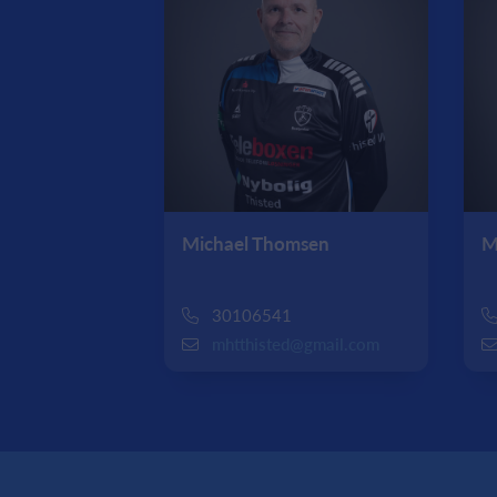
Michael Thomsen
M
30106541
mhtthisted@gmail.com