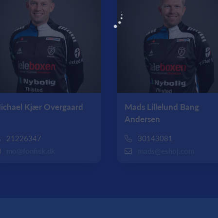
ichael Kjær Overgaard
Mads Lillelund Bang
Andersen
21226347
30143081
mo@fonfisk.dk
mads@eshoj.com